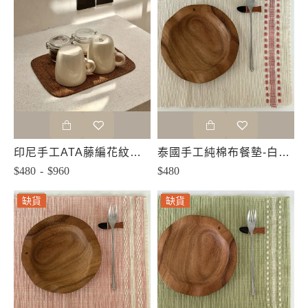
印尼手工ATA藤編花紋餐墊-圓角
泰國手工純棉布餐墊-白粉色
$480 - $960
$480
缺貨
缺貨
缺貨
缺貨