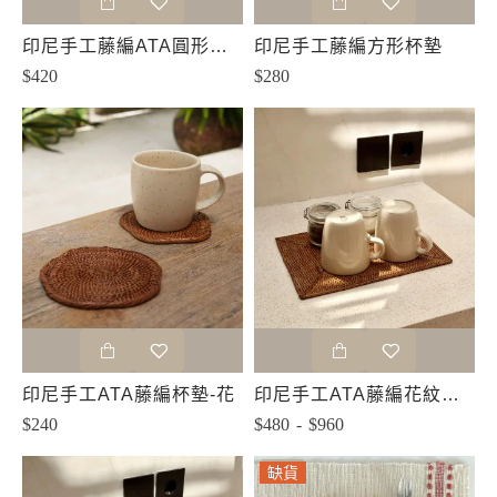
印尼手工藤編ATA圓形簍空餐墊
印尼手工藤編方形杯墊
$420
$280
印尼手工ATA藤編杯墊-花
印尼手工ATA藤編花紋餐墊-直角
$240
$480 - $960
缺貨
缺貨