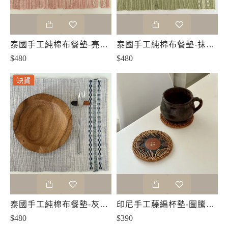
泰國手工純棉布餐墊-亮粉橘
泰國手工純棉布餐墊-抹茶色
$480
$480
缺貨
缺貨
泰國手工純棉布餐墊-灰藍色
印尼手工藤編杯墊-圖騰太陽
$480
$390