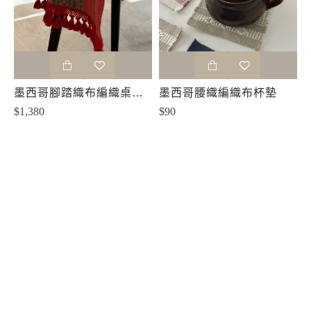
墨西哥腳踏織布編織桌布桌巾桌旗-桃紅
墨西哥腰織編織布杯墊
$1,380
$90
缺貨
缺貨
墨西哥腳踏織布編織布餐墊
印尼手工Rattan藤編橢圓餐墊二件組