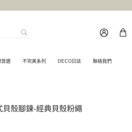
禮首選
不完美系列
DECO日誌
聯絡我們
式貝殼腳鍊-經典貝殼粉繩