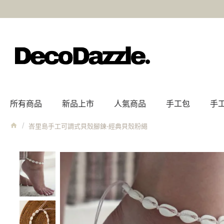
所有商品
新品上市
人氣商品
手工包
手
峇里島手工可調式貝殼腳鍊-經典貝殼粉繩