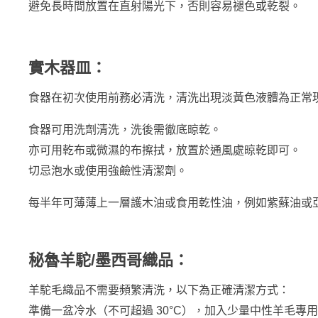
避免長時間放置在直射陽光下，否則容易褪色或乾裂。
實木器皿：
食器在初次使用前務必清洗，清洗出現淡黃色液體為正常現
食器可用洗劑清洗，洗後需徹底晾乾。
亦可用乾布或微濕的布擦拭，放置於通風處晾乾即可。
切忌泡水或使用強鹼性清潔劑。
每半年可薄薄上一層護木油或食用乾性油，例如紫蘇油或
秘魯羊駝/墨西哥織品：
羊駝毛織品不需要頻繁清洗，以下為正確清潔方式：
準備一盆冷水（不可超過 30°C），加入少量中性羊毛