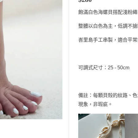
飽滿白色海螺貝搭配淺粉繩
整體以白色為主，低調不搶
峇里島手工串製，適合平常
可調式尺寸：25 - 50cm
備註：每顆貝殼的紋路、色
現象，非瑕疵。