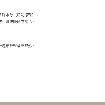
多餘水分（切勿擰乾）。
防止纖維變硬或褪色。
一塊布輕輕蒸壓整形。