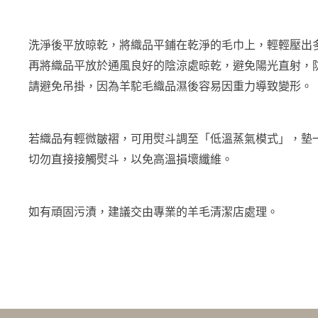
洗淨後平放晾乾，將織品平鋪在乾淨的毛巾上，輕輕壓出
再將織品平放於通風良好的陰涼處晾乾，避免陽光直射，
請避免吊掛，因為羊駝毛織品濕後容易因重力導致變形。
若織品有輕微皺褶，可用熨斗調至「低溫蒸氣模式」，墊
切勿直接接觸熨斗，以免高溫損壞纖維。
如有頑固污漬，建議交由專業的羊毛清潔店處理。