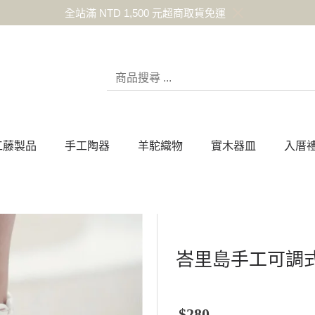
全站滿 NTD 1,500 元超商取貨免運
工藤製品
手工陶器
羊駝織物
實木器皿
入厝
峇里島手工可調
$280