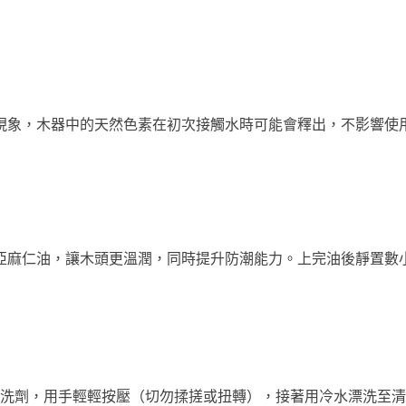
象，木器中的天然色素在初次接觸水時可能會釋出，不影響使用
亞麻仁油，讓木頭更溫潤，同時提升防潮能力。上完油後靜置數
專用洗劑，用手輕輕按壓（切勿揉搓或扭轉），接著用冷水漂洗至