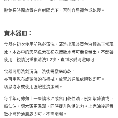
避免長時間放置在直射陽光下，否則容易褪色或乾裂。
實木器皿：
食器在初次使用前務必清洗，清洗出現淡黃色液體為正常現
象，木器中的天然色素在初次接觸水時可能會釋出，不影響
使用。視情況重複清洗1-2次，直到水變清澈即可。
食器可用洗劑清洗，洗後需徹底晾乾。
亦可用乾布或微濕的布擦拭，放置於通風處晾乾即可。
切忌泡水或使用強鹼性清潔劑。
每半年可薄薄上一層護木油或食用乾性油，例如紫蘇油或亞
麻仁油，讓木頭更溫潤，同時提升防潮能力。上完油後靜置
數小時於通風處即可，不需曝曬。