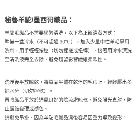
秘魯羊駝/墨西哥織品：
羊駝毛織品不需要頻繁清洗，以下為正確清潔方式：
準備一盆冷水（不可超過 30°C），加入少量中性羊毛專用
洗劑，用手輕輕按壓（切勿揉搓或扭轉），接著用冷水漂洗
至清洗液完全去除，避免殘留影響纖維柔軟性。
洗淨後平放晾乾，將織品平鋪在乾淨的毛巾上，輕輕壓出多
餘水分（切勿擰乾）。
再將織品平放於通風良好的陰涼處晾乾，避免陽光直射，防
止纖維變硬或褪色。
請避免吊掛，因為羊駝毛織品濕後容易因重力導致變形。