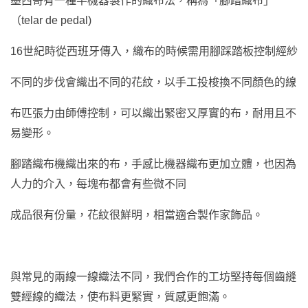
墨西哥有一種半機器製作的織布法，稱為「腳踏織布」
（telar de pedal)
16世紀時從西班牙傳入，織布的時候需用腳踩踏板控制經紗
不同的步伐會織出不同的花紋，以手工投梭換不同顏色的線
布匹張力由師傅控制，可以織出緊密又厚實的布，耐用且不
易變形。
腳踏織布機織出來的布，手感比機器織布更加立體，也因為
人力的介入，每塊布都會有些微不同
成品很有份量，花紋很鮮明，相當適合製作家飾品。
與常見的兩線一線織法不同，我們合作的工坊堅持每個齒縫
雙經線的織法，使布料更緊實，質感更飽滿。