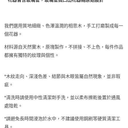
**花器皆含玻璃管，
玻璃管
微凸出花器為原始設計
我們選用質地細緻、色澤溫潤的相思木，手工打磨製成每一
個花器。
材料源自天然實木，原塊製作，不拼接、不上色，每件作品
都擁有獨特的紋理與個性。
*木紋走向、深淺色差、結節與木眼皆屬自然現象，並非瑕
疵。
*清洗時請使用中性清潔劑手洗，並以柔布擦乾後置於通風
處陰乾。
*請避免長時間浸泡於水中，不建議使用鋼刷等硬質清潔工
具。