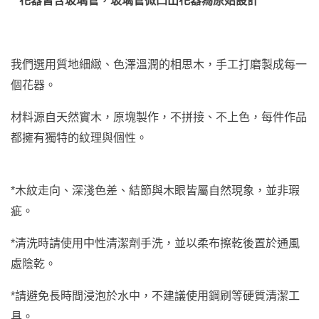
**花器皆含玻璃管，
玻璃管
微凸出花器為原始設計
我們選用質地細緻、色澤溫潤的相思木，手工打磨製成每一
個花器。
材料源自天然實木，原塊製作，不拼接、不上色，每件作品
都擁有獨特的紋理與個性。
*木紋走向、深淺色差、結節與木眼皆屬自然現象，並非瑕
疵。
*清洗時請使用中性清潔劑手洗，並以柔布擦乾後置於通風
處陰乾。
*請避免長時間浸泡於水中，不建議使用鋼刷等硬質清潔工
具。