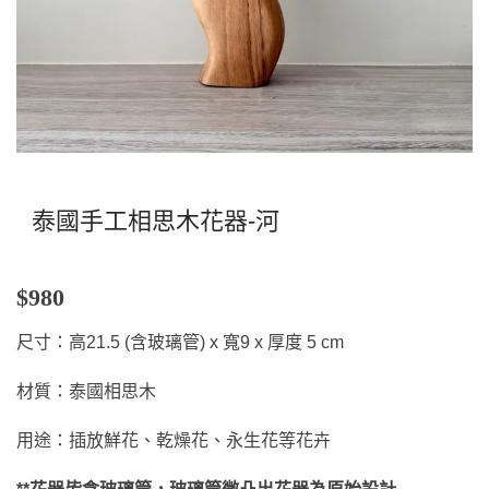
泰國手工相思木花器-河
$980
尺寸：高21.5 (含玻璃管) x 寬9 x 厚度 5 cm
材質：泰國相思木
用途：插放鮮花、乾燥花、永生花等花卉